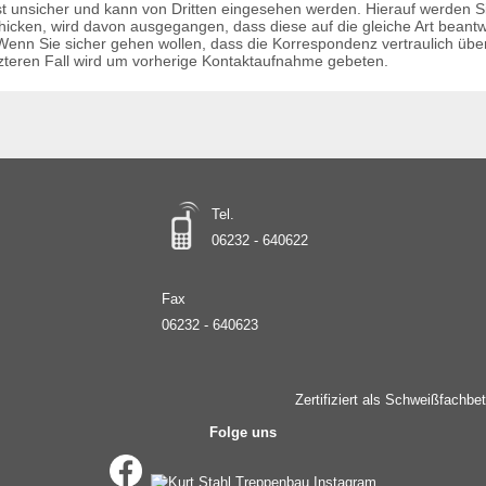
t unsicher und kann von Dritten eingesehen werden. Hierauf werden S
hicken, wird davon ausgegangen, dass diese auf die gleiche Art beantw
. Wenn Sie sicher gehen wollen, dass die Korrespondenz vertraulich über
etzteren Fall wird um vorherige Kontaktaufnahme gebeten.
Tel.
06232 - 640622
Fax
06232 - 640623
Zertifiziert als Schweißfachb
Folge uns