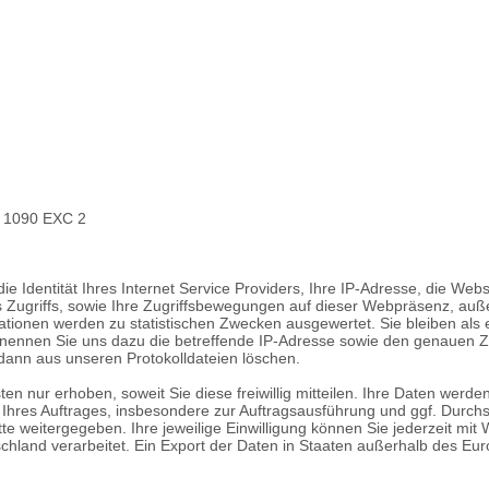
EN 1090 EXC 2
ie Identität Ihres Internet Service Providers, Ihre IP-Adresse, die Web
 Zugriffs, sowie Ihre Zugriffsbewegungen auf dieser Webpräsenz, auß
mationen werden zu statistischen Zwecken ausgewertet. Sie bleiben als
nennen Sie uns dazu die betreffende IP-Adresse sowie den genauen Zei
dann aus unseren Protokolldateien löschen.
nur erhoben, soweit Sie diese freiwillig mitteilen. Ihre Daten werden
 Ihres Auftrages, insbesondere zur Auftragsausführung und ggf. Durc
e weitergegeben. Ihre jeweilige Einwilligung können Sie jederzeit mit 
chland verarbeitet. Ein Export der Daten in Staaten außerhalb des Eur